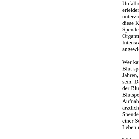
Unfallo
erleide
unterzi
diese 
Spender
Organt
Intensi
angewi
Wer ka
Blut s
Jahren,
sein. D
der Blu
Blutspe
Aufnahm
ärztlic
Spende
einer S
Leben r