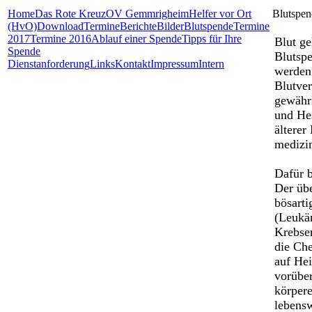
Home
Das Rote Kreuz
OV Gemmrigheim
Helfer vor Ort
Blutspen
(HvO)
Download
Termine
Berichte
Bilder
Blutspende
Termine
2017
Termine 2016
Ablauf einer Spende
Tipps für Ihre
Blut g
Spende
Blutspe
Dienstanforderung
Links
Kontakt
Impressum
Intern
werden 
Blutver
gewährl
und Hes
älterer
medizi
Dafür 
Der übe
bösarti
(Leukä
Krebse
die Che
auf Hei
vorübe
körpere
lebens