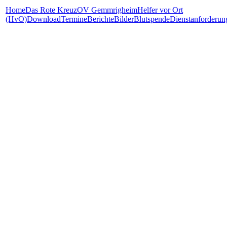
Home
Das Rote Kreuz
OV Gemmrigheim
Helfer vor Ort
(HvO)
Download
Termine
Berichte
Bilder
Blutspende
Dienstanforderun