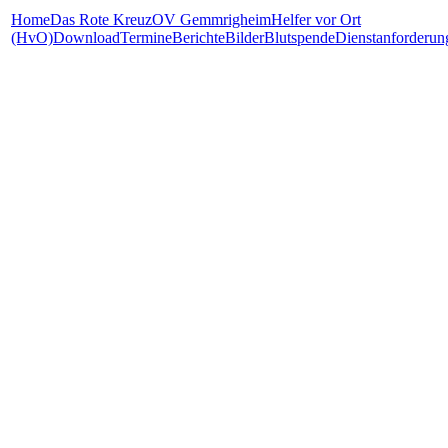
Home
Das Rote Kreuz
OV Gemmrigheim
Helfer vor Ort
(HvO)
Download
Termine
Berichte
Bilder
Blutspende
Dienstanforderun